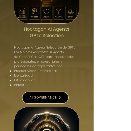
Hoctagon AI Agents
GPTs Selection
Hoctagon AI Agents Selección de GPTs
Los Mejores Asistentes AI Agents
de OpenAI ChatGPT para necesidades
profesionales, empresariales y
personales, categorizados por:
Productividad Empresarial
Mentalidad
Estilo de Vida
Placer
AI GOVERNANCE