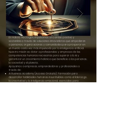
En Holistic Hoctagon, impulsamos un cambio positivo y
sostenible a través de soluciones innovadoras que empoderan
a personas, organizaciones y comunidades para prosperar en
un mundo cada vez más impulsado por la inteligencia artificial.
Nuestra misión es dotar a profesionales y empresas de las
competencias humanas necesarias para superar a la AI y
garantizar un crecimiento holístico que beneficie a las personas,
la sociedad y el planeta.
Apoyamos a empresas, emprendedores y profesionales a
través de:
AI Business Academy (Acceso Gratuito): Formación para
desarrollar habilidades humanas insustituibles como el liderazgo,
la creatividad y la inteligencia emocional, esenciales para
mantenerse competitivo en la era de la AI.
Tutoriales de Aplicaciones y Herramientas de Inteligencia
Artificial (AI APPs)
Noticias Internacionales sobre Inteligencia Artificial
Consultoría en Transformación Digital Holística: Ayudamos a las
organizaciones a integrar la AI y la transformación digital de
manera fluida, sin perder el enfoque centrado en lo humano.
About Us