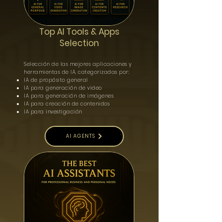
Top AI Tools & Apps
Selection
Selección de las mejores aplicaciones y
herramientas de IA, categorizadas por:
IA de propósito general
IA para generación de video
IA para generación de imágenes
IA para creación de contenidos
IA para investigación
AI AGENTS