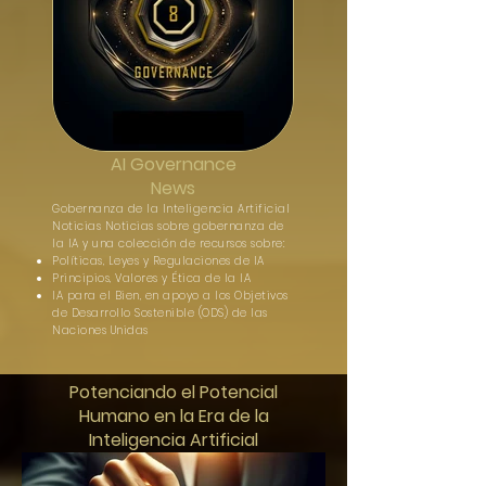
AI Governance
News
Gobernanza de la Inteligencia Artificial
Noticias Noticias sobre gobernanza de
la IA y una colección de recursos sobre:
Políticas, Leyes y Regulaciones de IA
Principios, Valores y Ética de la IA
IA para el Bien, en apoyo a los Objetivos
de Desarrollo Sostenible (ODS) de las
Naciones Unidas
Potenciando el Potencial
Humano en la Era de la
Inteligencia Artificial